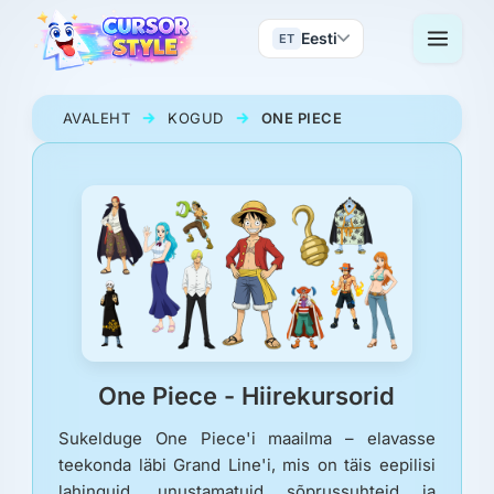
Eesti
ET
AVALEHT
KOGUD
ONE PIECE
One Piece - Hiirekursorid
Sukelduge One Piece'i maailma – elavasse
teekonda läbi Grand Line'i, mis on täis eepilisi
lahinguid, unustamatuid sõprussuhteid ja